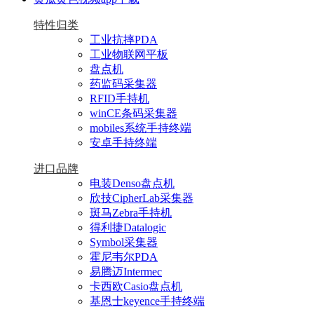
特性归类
工业抗摔PDA
工业物联网平板
盘点机
药监码采集器
RFID手持机
winCE条码采集器
mobiles系统手持终端
安卓手持终端
进口品牌
电装Denso盘点机
欣技CipherLab采集器
斑马Zebra手持机
得利捷Datalogic
Symbol采集器
霍尼韦尔PDA
易腾迈Intermec
卡西欧Casio盘点机
基恩士keyence手持终端