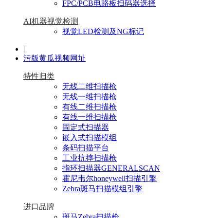
FPC/PCB电路板扫码器选择
AI机器视觉检测
视觉LED检测及NG标记
|
污版黄瓜视频网址
特性归类
无线二维扫描枪
无线一维扫描枪
有线二维扫描枪
有线一维扫描枪
固定式扫描器
嵌入式扫描模组
条码扫描平台
工业抗摔扫描枪
指环扫描器GENERALSCAN
霍尼韦尔honeywell扫描引擎
Zebra斑马扫描模组引擎
进口品牌
斑马Zebra扫描枪