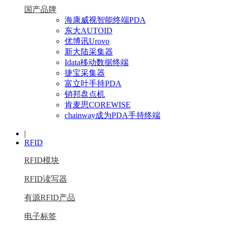
国产品牌
海康威视智能终端PDA
东大AUTOID
优博讯Urovo
新大陆采集器
Idata移动数据终端
捷宝采集器
富立叶手持PDA
销邦盘点机
肯麦思COREWISE
chainway成为PDA手持终端
|
RFID
RFID模块
RFID读写器
有源RFID产品
电子标签