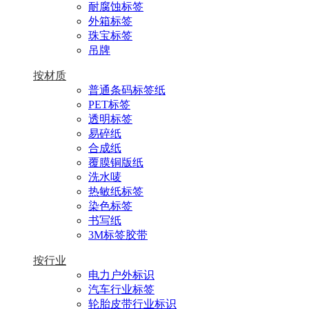
耐腐蚀标签
外箱标签
珠宝标签
吊牌
按材质
普通条码标签纸
PET标签
透明标签
易碎纸
合成纸
覆膜铜版纸
洗水唛
热敏纸标签
染色标签
书写纸
3M标签胶带
按行业
电力户外标识
汽车行业标签
轮胎皮带行业标识