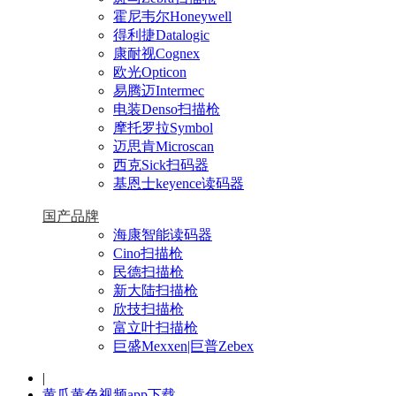
霍尼韦尔Honeywell
得利捷Datalogic
康耐视Cognex
欧光Opticon
易腾迈Intermec
电装Denso扫描枪
摩托罗拉Symbol
迈思肯Microscan
西克Sick扫码器
基恩士keyence读码器
国产品牌
海康智能读码器
Cino扫描枪
民德扫描枪
新大陆扫描枪
欣技扫描枪
富立叶扫描枪
巨盛Mexxen|巨普Zebex
|
黄瓜黄色视频app下载