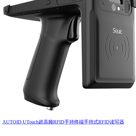
AUTOID UTouch超高频RFID手持终端手持式RFID读写器