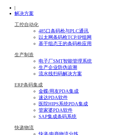
|
解决方案
工控自动化
485口条码枪与PLC通讯
以太网条码枪TCP/IP组网
基于组态王的条码枪应用
生产制造
电子厂SMT智能管理系统
生产企业防伪追溯
流水线扫码解决方案
ERP条码集成
金蝶/用友PDA集成
速达PDA软件
医院HIPS系统PDA集成
管家婆PDA软件
SAP集成条码系统
快递物流
快递/电商物流分拣