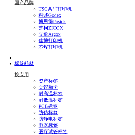
国产品牌
TSC条码打印机
科诚Godex
博思得Postek
芝柯ZICOX
立象Argox
佳博打印机
芯烨打印机
|
标签耗材
按应用
资产标签
会议胸卡
耐高温标签
耐低温标签
PCB标签
防伪标签
防静电标签
电器标签
医疗试管标签