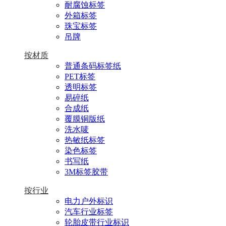
耐腐蚀标签
外箱标签
珠宝标签
吊牌
按材质
普通条码标签纸
PET标签
透明标签
易碎纸
合成纸
覆膜铜版纸
洗水唛
热敏纸标签
染色标签
书写纸
3M标签胶带
按行业
电力户外标识
汽车行业标签
轮胎皮带行业标识