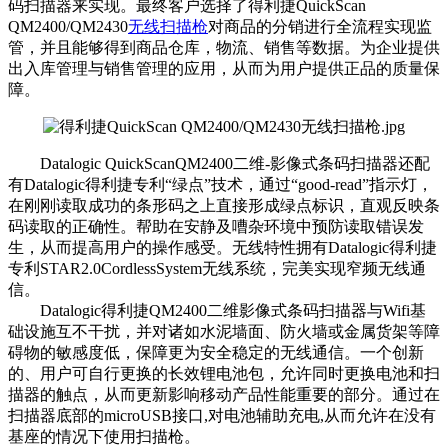
码扫描器来实现。最终客户选择了得利捷QuickScan
QM2400/QM2430
无线扫描枪
对商品的分销进行全流程实现监
管，并且能够得到商品仓库，物流、销售等数据。为企业提供
出入库管理与销售管理的应用，从而为用户提供正品的质量保
障。
Datalogic QuickScanQM2400二维-影像式条码扫描器还配
有Datalogic得利捷专利“绿点”技术，通过“good-read”指示灯，
在刚刚读取成功的条形码之上直接形成绿点标识，直观反映条
码读取的正确性。帮助在安静及嘈杂环境中预防读取错误发
生，从而提高用户的操作感受。无线特性拥有Datalogic得利捷
专利STAR2.0CordlessSystem无线系统，完美实现窄频无线通
信。
Datalogic得利捷QM2400二维影像式条码扫描器与Wifi基
础设施互不干扰，并对诸如水泥墙面、防火墙或金属货架等障
碍物的敏感度低，保障更为安全稳定的无线通信。一个创新
的、用户可自行更换的长效锂电池包，允许同时更换电池和扫
描器的触点，从而更新影响移动产品性能重要的部分。通过在
扫描器底部的microUSB接口,对电池辅助充电,从而允许在没有
基座的情况下使用扫描枪。