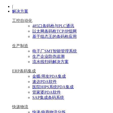
|
解决方案
工控自动化
485口条码枪与PLC通讯
以太网条码枪TCP/IP组网
基于组态王的条码枪应用
生产制造
电子厂SMT智能管理系统
生产企业防伪追溯
流水线扫码解决方案
ERP条码集成
金蝶/用友PDA集成
速达PDA软件
医院HIPS系统PDA集成
管家婆PDA软件
SAP集成条码系统
快递物流
快递/电商物流分拣