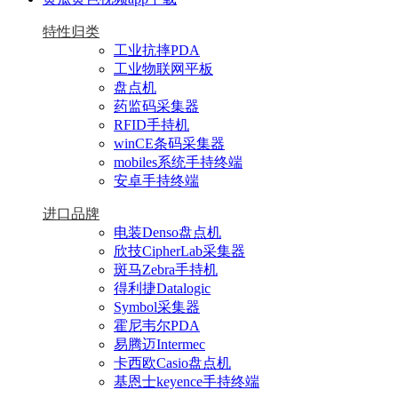
特性归类
工业抗摔PDA
工业物联网平板
盘点机
药监码采集器
RFID手持机
winCE条码采集器
mobiles系统手持终端
安卓手持终端
进口品牌
电装Denso盘点机
欣技CipherLab采集器
斑马Zebra手持机
得利捷Datalogic
Symbol采集器
霍尼韦尔PDA
易腾迈Intermec
卡西欧Casio盘点机
基恩士keyence手持终端