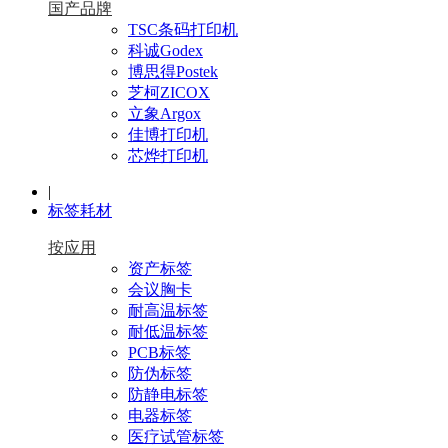
国产品牌
TSC条码打印机
科诚Godex
博思得Postek
芝柯ZICOX
立象Argox
佳博打印机
芯烨打印机
|
标签耗材
按应用
资产标签
会议胸卡
耐高温标签
耐低温标签
PCB标签
防伪标签
防静电标签
电器标签
医疗试管标签