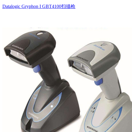
Datalogic Gryphon I GBT4100扫描枪