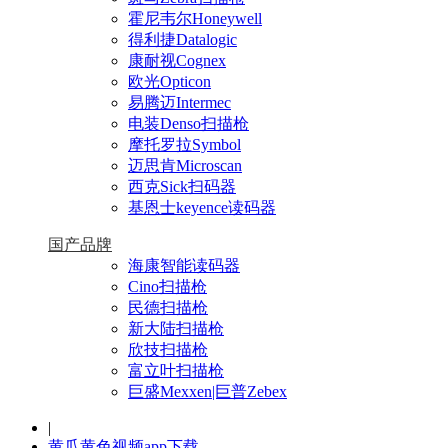
霍尼韦尔Honeywell
得利捷Datalogic
康耐视Cognex
欧光Opticon
易腾迈Intermec
电装Denso扫描枪
摩托罗拉Symbol
迈思肯Microscan
西克Sick扫码器
基恩士keyence读码器
国产品牌
海康智能读码器
Cino扫描枪
民德扫描枪
新大陆扫描枪
欣技扫描枪
富立叶扫描枪
巨盛Mexxen|巨普Zebex
|
黄瓜黄色视频app下载