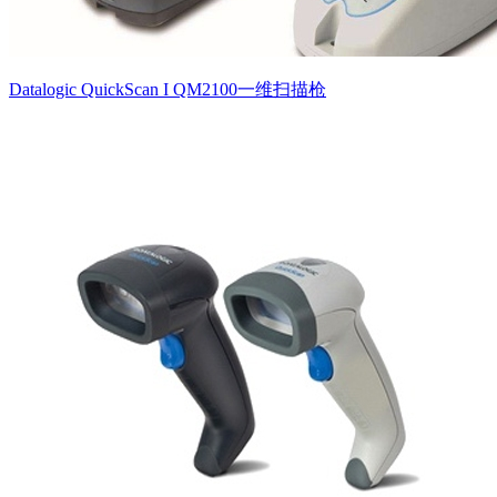
Datalogic QuickScan I QM2100一维扫描枪