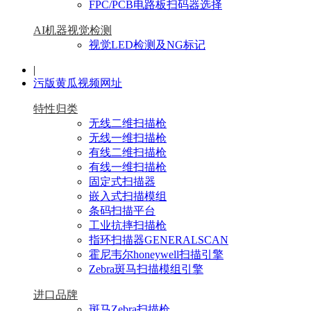
FPC/PCB电路板扫码器选择
AI机器视觉检测
视觉LED检测及NG标记
|
污版黄瓜视频网址
特性归类
无线二维扫描枪
无线一维扫描枪
有线二维扫描枪
有线一维扫描枪
固定式扫描器
嵌入式扫描模组
条码扫描平台
工业抗摔扫描枪
指环扫描器GENERALSCAN
霍尼韦尔honeywell扫描引擎
Zebra斑马扫描模组引擎
进口品牌
斑马Zebra扫描枪