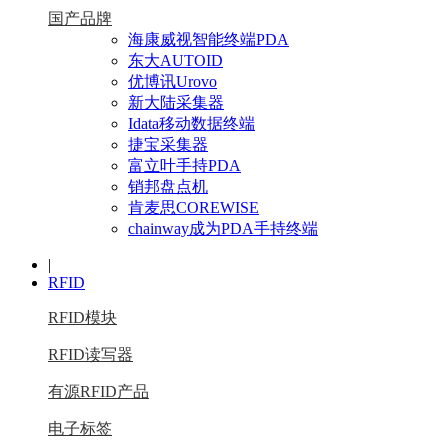
国产品牌
海康威视智能终端PDA
东大AUTOID
优博讯Urovo
新大陆采集器
Idata移动数据终端
捷宝采集器
富立叶手持PDA
销邦盘点机
肯麦思COREWISE
chainway成为PDA手持终端
|
RFID
RFID模块
RFID读写器
有源RFID产品
电子标签