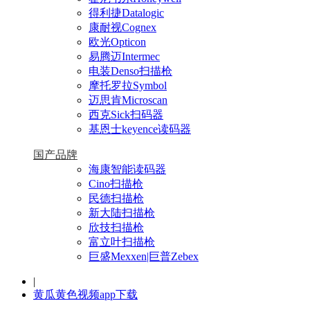
得利捷Datalogic
康耐视Cognex
欧光Opticon
易腾迈Intermec
电装Denso扫描枪
摩托罗拉Symbol
迈思肯Microscan
西克Sick扫码器
基恩士keyence读码器
国产品牌
海康智能读码器
Cino扫描枪
民德扫描枪
新大陆扫描枪
欣技扫描枪
富立叶扫描枪
巨盛Mexxen|巨普Zebex
|
黄瓜黄色视频app下载