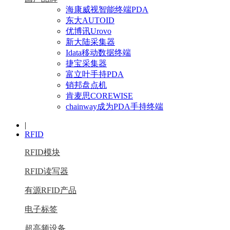
海康威视智能终端PDA
东大AUTOID
优博讯Urovo
新大陆采集器
Idata移动数据终端
捷宝采集器
富立叶手持PDA
销邦盘点机
肯麦思COREWISE
chainway成为PDA手持终端
|
RFID
RFID模块
RFID读写器
有源RFID产品
电子标签
超高频设备