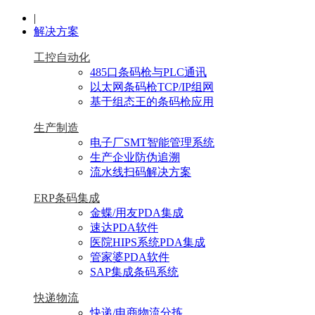
|
解决方案
工控自动化
485口条码枪与PLC通讯
以太网条码枪TCP/IP组网
基于组态王的条码枪应用
生产制造
电子厂SMT智能管理系统
生产企业防伪追溯
流水线扫码解决方案
ERP条码集成
金蝶/用友PDA集成
速达PDA软件
医院HIPS系统PDA集成
管家婆PDA软件
SAP集成条码系统
快递物流
快递/电商物流分拣