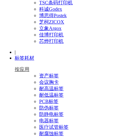
TSC条码打印机
科诚Godex
博思得Postek
芝柯ZICOX
立象Argox
佳博打印机
芯烨打印机
|
标签耗材
按应用
资产标签
会议胸卡
耐高温标签
耐低温标签
PCB标签
防伪标签
防静电标签
电器标签
医疗试管标签
耐腐蚀标签