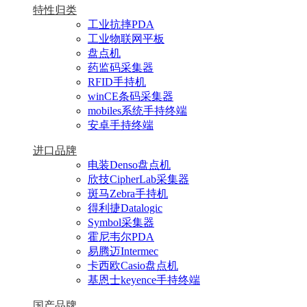
特性归类
工业抗摔PDA
工业物联网平板
盘点机
药监码采集器
RFID手持机
winCE条码采集器
mobiles系统手持终端
安卓手持终端
进口品牌
电装Denso盘点机
欣技CipherLab采集器
斑马Zebra手持机
得利捷Datalogic
Symbol采集器
霍尼韦尔PDA
易腾迈Intermec
卡西欧Casio盘点机
基恩士keyence手持终端
国产品牌