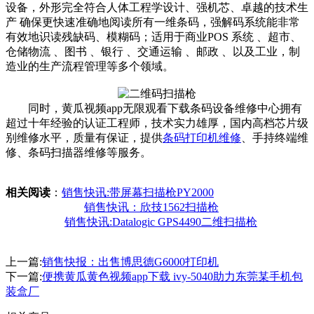
设备，外形完全符合人体工程学设计、强机芯、卓越的技术生
产 确保更快速准确地阅读所有一维条码，强解码系统能非常
有效地识读残缺码、模糊码；适用于商业POS 系统 、超市、
仓储物流 、图书 、银行 、交通运输 、邮政 、以及工业，制
造业的生产流程管理等多个领域。
同时，黄瓜视频app无限观看下载条码设备维修中心拥有
超过十年经验的认证工程师，技术实力雄厚，国内高档芯片级
别维修水平，质量有保证，提供
条码打印机维修
、手持终端维
修、条码扫描器维修等服务。
相关阅读
：
销售快讯:带屏幕扫描枪PY2000
销售快讯：欣技1562扫描枪
销售快讯:Datalogic GPS4490二维扫描枪
上一篇:
销售快报：出售博思德G6000打印机
下一篇:
便携黄瓜黄色视频app下载 ivy-5040助力东莞某手机包
装盒厂