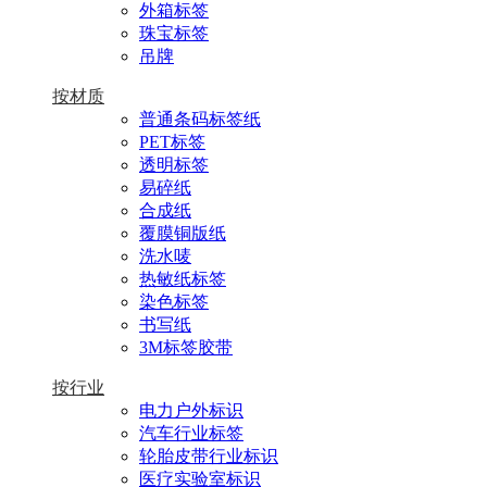
外箱标签
珠宝标签
吊牌
按材质
普通条码标签纸
PET标签
透明标签
易碎纸
合成纸
覆膜铜版纸
洗水唛
热敏纸标签
染色标签
书写纸
3M标签胶带
按行业
电力户外标识
汽车行业标签
轮胎皮带行业标识
医疗实验室标识