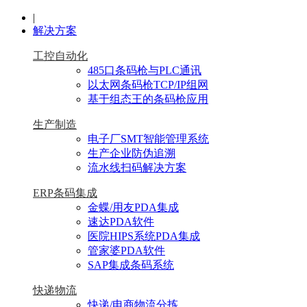
|
解决方案
工控自动化
485口条码枪与PLC通讯
以太网条码枪TCP/IP组网
基于组态王的条码枪应用
生产制造
电子厂SMT智能管理系统
生产企业防伪追溯
流水线扫码解决方案
ERP条码集成
金蝶/用友PDA集成
速达PDA软件
医院HIPS系统PDA集成
管家婆PDA软件
SAP集成条码系统
快递物流
快递/电商物流分拣