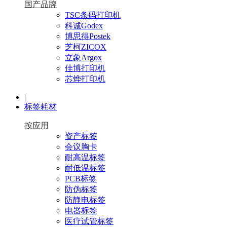
国产品牌
TSC条码打印机
科诚Godex
博思得Postek
芝柯ZICOX
立象Argox
佳博打印机
芯烨打印机
|
标签耗材
按应用
资产标签
会议胸卡
耐高温标签
耐低温标签
PCB标签
防伪标签
防静电标签
电器标签
医疗试管标签