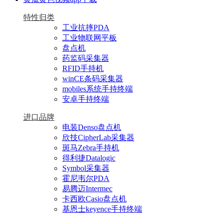
特性归类
工业抗摔PDA
工业物联网平板
盘点机
药监码采集器
RFID手持机
winCE条码采集器
mobiles系统手持终端
安卓手持终端
进口品牌
电装Denso盘点机
欣技CipherLab采集器
斑马Zebra手持机
得利捷Datalogic
Symbol采集器
霍尼韦尔PDA
易腾迈Intermec
卡西欧Casio盘点机
基恩士keyence手持终端