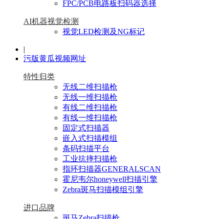
FPC/PCB电路板扫码器选择
AI机器视觉检测
视觉LED检测及NG标记
|
污版黄瓜视频网址
特性归类
无线二维扫描枪
无线一维扫描枪
有线二维扫描枪
有线一维扫描枪
固定式扫描器
嵌入式扫描模组
条码扫描平台
工业抗摔扫描枪
指环扫描器GENERALSCAN
霍尼韦尔honeywell扫描引擎
Zebra斑马扫描模组引擎
进口品牌
斑马Zebra扫描枪