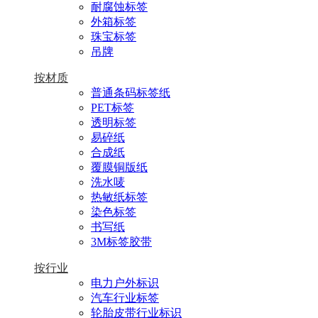
耐腐蚀标签
外箱标签
珠宝标签
吊牌
按材质
普通条码标签纸
PET标签
透明标签
易碎纸
合成纸
覆膜铜版纸
洗水唛
热敏纸标签
染色标签
书写纸
3M标签胶带
按行业
电力户外标识
汽车行业标签
轮胎皮带行业标识