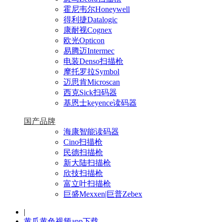
霍尼韦尔Honeywell
得利捷Datalogic
康耐视Cognex
欧光Opticon
易腾迈Intermec
电装Denso扫描枪
摩托罗拉Symbol
迈思肯Microscan
西克Sick扫码器
基恩士keyence读码器
国产品牌
海康智能读码器
Cino扫描枪
民德扫描枪
新大陆扫描枪
欣技扫描枪
富立叶扫描枪
巨盛Mexxen|巨普Zebex
|
黄瓜黄色视频app下载