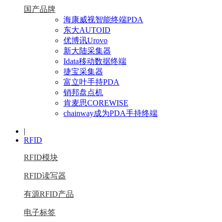
国产品牌
海康威视智能终端PDA
东大AUTOID
优博讯Urovo
新大陆采集器
Idata移动数据终端
捷宝采集器
富立叶手持PDA
销邦盘点机
肯麦思COREWISE
chainway成为PDA手持终端
|
RFID
RFID模块
RFID读写器
有源RFID产品
电子标签