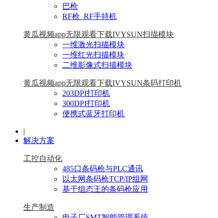
巴枪
RF枪_RF手持机
黄瓜视频app无限观看下载IVYSUN扫描模块
一维激光扫描模块
一维红光扫描模块
二维影像式扫描模块
黄瓜视频app无限观看下载IVYSUN条码打印机
203DPI打印机
300DPI打印机
便携式蓝牙打印机
|
解决方案
工控自动化
485口条码枪与PLC通讯
以太网条码枪TCP/IP组网
基于组态王的条码枪应用
生产制造
电子厂SMT智能管理系统