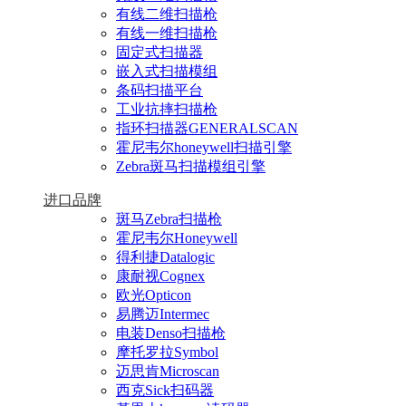
有线二维扫描枪
有线一维扫描枪
固定式扫描器
嵌入式扫描模组
条码扫描平台
工业抗摔扫描枪
指环扫描器GENERALSCAN
霍尼韦尔honeywell扫描引擎
Zebra斑马扫描模组引擎
进口品牌
斑马Zebra扫描枪
霍尼韦尔Honeywell
得利捷Datalogic
康耐视Cognex
欧光Opticon
易腾迈Intermec
电装Denso扫描枪
摩托罗拉Symbol
迈思肯Microscan
西克Sick扫码器