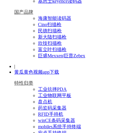
基恩士keyence读码器
国产品牌
海康智能读码器
Cino扫描枪
民德扫描枪
新大陆扫描枪
欣技扫描枪
富立叶扫描枪
巨盛Mexxen|巨普Zebex
|
黄瓜黄色视频app下载
特性归类
工业抗摔PDA
工业物联网平板
盘点机
药监码采集器
RFID手持机
winCE条码采集器
mobiles系统手持终端
安卓手持终端