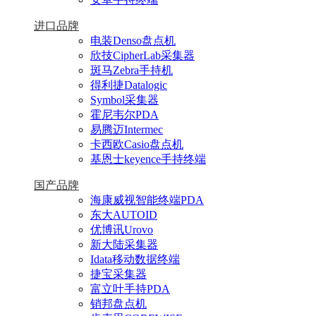
进口品牌
电装Denso盘点机
欣技CipherLab采集器
斑马Zebra手持机
得利捷Datalogic
Symbol采集器
霍尼韦尔PDA
易腾迈Intermec
卡西欧Casio盘点机
基恩士keyence手持终端
国产品牌
海康威视智能终端PDA
东大AUTOID
优博讯Urovo
新大陆采集器
Idata移动数据终端
捷宝采集器
富立叶手持PDA
销邦盘点机