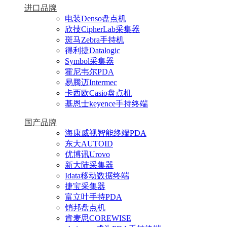
进口品牌
电装Denso盘点机
欣技CipherLab采集器
斑马Zebra手持机
得利捷Datalogic
Symbol采集器
霍尼韦尔PDA
易腾迈Intermec
卡西欧Casio盘点机
基恩士keyence手持终端
国产品牌
海康威视智能终端PDA
东大AUTOID
优博讯Urovo
新大陆采集器
Idata移动数据终端
捷宝采集器
富立叶手持PDA
销邦盘点机
肯麦思COREWISE