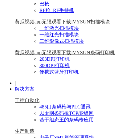
巴枪
RF枪_RF手持机
黄瓜视频app无限观看下载IVYSUN扫描模块
一维激光扫描模块
一维红光扫描模块
二维影像式扫描模块
黄瓜视频app无限观看下载IVYSUN条码打印机
203DPI打印机
300DPI打印机
便携式蓝牙打印机
|
解决方案
工控自动化
485口条码枪与PLC通讯
以太网条码枪TCP/IP组网
基于组态王的条码枪应用
生产制造
电子厂SMT智能管理系统