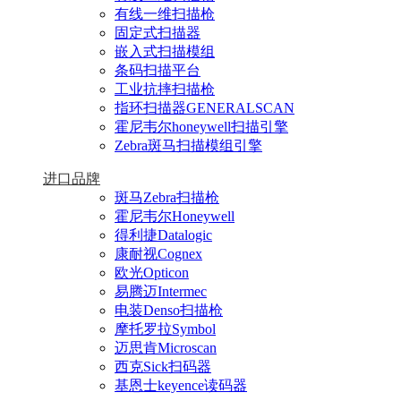
有线一维扫描枪
固定式扫描器
嵌入式扫描模组
条码扫描平台
工业抗摔扫描枪
指环扫描器GENERALSCAN
霍尼韦尔honeywell扫描引擎
Zebra斑马扫描模组引擎
进口品牌
斑马Zebra扫描枪
霍尼韦尔Honeywell
得利捷Datalogic
康耐视Cognex
欧光Opticon
易腾迈Intermec
电装Denso扫描枪
摩托罗拉Symbol
迈思肯Microscan
西克Sick扫码器
基恩士keyence读码器