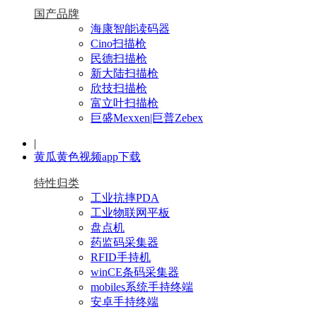
国产品牌
海康智能读码器
Cino扫描枪
民德扫描枪
新大陆扫描枪
欣技扫描枪
富立叶扫描枪
巨盛Mexxen|巨普Zebex
|
黄瓜黄色视频app下载
特性归类
工业抗摔PDA
工业物联网平板
盘点机
药监码采集器
RFID手持机
winCE条码采集器
mobiles系统手持终端
安卓手持终端